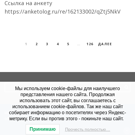
Ссылка на анкету
https://anketolog.ru/re/162133002/qZtj5NkV
Пагинация
записей
1
2
3
4
5
…
126
ДАЛЕЕ
Search
Мы используем cookie-файлы для наилучшего
for:
представления нашего сайта. Продолжая
использовать этот сайт, вы соглашаетесь с
использованием cookie-файлов. Так же наш сайт
собирает информацию о посетителях через Яндекс-
МБУ "КЦСОН".
Политика конфиденциальности
.
Согласие на
метрику. Если вы против этого - покиньте наш сайт.
обработку данных
. Сайт создан в
Site-Profi.ru
.
Принимаю
Прочесть полностью…