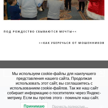
ПОД РОЖДЕСТВО СБЫВАЮТСЯ МЕЧТЫ<<
>>КАК УБЕРЕЧЬСЯ ОТ МОШЕННИКОВ
Search
Мы используем cookie-файлы для наилучшего
for:
представления нашего сайта. Продолжая
использовать этот сайт, вы соглашаетесь с
использованием cookie-файлов. Так же наш сайт
собирает информацию о посетителях через Яндекс-
МБУ "КЦСОН".
Политика конфиденциальности
.
Согласие на
обработку данных
. Сайт создан в
Site-Profi.ru
.
метрику. Если вы против этого - покиньте наш сайт.
Принимаю
Прочесть полностью…