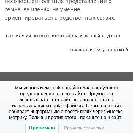
несовершеннолетних представлений о
семье, ее членах, на умение
ориентироваться в родственных связях.
ПРОГРАММА ДОЛГОСРОЧНЫХ СБЕРЕЖЕНИЙ (ПДС)<<
>>КВЕСТ-ИГРА ДЛЯ СЕМЕЙ
Search
Мы используем cookie-файлы для наилучшего
for:
представления нашего сайта. Продолжая
использовать этот сайт, вы соглашаетесь с
использованием cookie-файлов. Так же наш сайт
собирает информацию о посетителях через Яндекс-
МБУ "КЦСОН".
Политика конфиденциальности
.
Согласие на
обработку данных
. Сайт создан в
Site-Profi.ru
.
метрику. Если вы против этого - покиньте наш сайт.
Принимаю
Прочесть полностью…