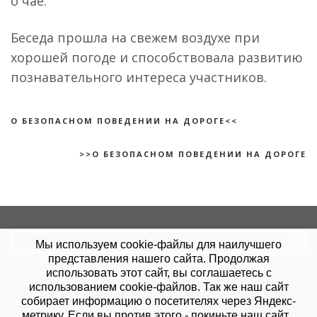
о чае.
Беседа прошла на свежем воздухе при
хорошей погоде и способствовала развитию
познавательного интереса участников.
О БЕЗОПАСНОМ ПОВЕДЕНИИ НА ДОРОГЕ<<
>>О БЕЗОПАСНОМ ПОВЕДЕНИИ НА ДОРОГЕ
Search
Мы используем cookie-файлы для наилучшего
for:
представления нашего сайта. Продолжая
использовать этот сайт, вы соглашаетесь с
использованием cookie-файлов. Так же наш сайт
собирает информацию о посетителях через Яндекс-
МБУ "КЦСОН".
Политика конфиденциальности
.
Согласие на
метрику. Если вы против этого - покиньте наш сайт.
обработку данных
. Сайт создан в
Site-Profi.ru
.