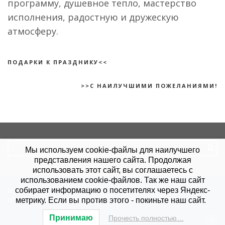
программу, душевное тепло, мастерство
исполнения, радостную и дружескую
атмосферу.
ПОДАРКИ К ПРАЗДНИКУ<<
>>С НАИЛУЧШИМИ ПОЖЕЛАНИЯМИ!
Search
Мы используем cookie-файлы для наилучшего
for:
представления нашего сайта. Продолжая
использовать этот сайт, вы соглашаетесь с
использованием cookie-файлов. Так же наш сайт
собирает информацию о посетителях через Яндекс-
МБУ "КЦСОН".
Политика конфиденциальности
.
Согласие на
обработку данных
. Сайт создан в
Site-Profi.ru
.
метрику. Если вы против этого - покиньте наш сайт.
Принимаю
Прочесть полностью…